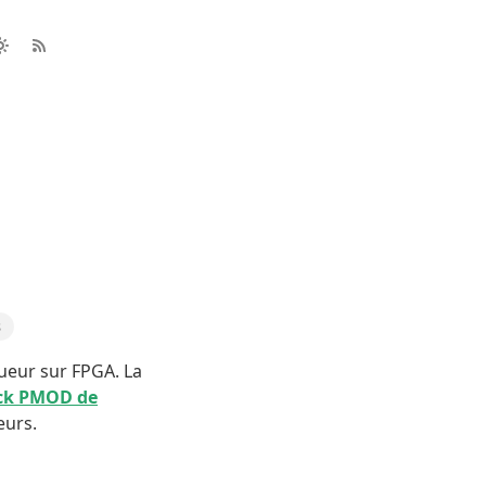
s
ueur sur FPGA. La
ick PMOD de
eurs.