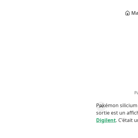
Ma
P
Pokémon silicium
sortie est un affi
Digilent
. C'était