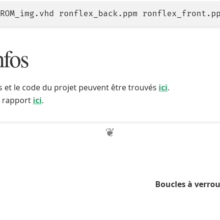
nfos
 et le code du projet peuvent être trouvés
ici
.
e rapport
ici
.
Boucles à verrou