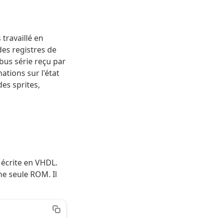
travaillé en
des registres de
e bus série reçu par
ations sur l'état
des sprites,
s écrite en VHDL.
ne seule ROM. Il