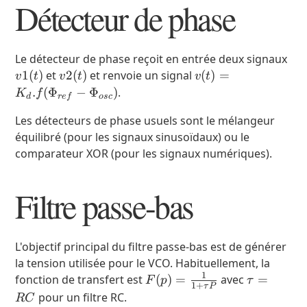
Détecteur de phase
v1(
Le détecteur de phase reçoit en entrée deux signaux
v2(t)
v(t)=K_d.f(\Phi_{r
1
(
)
et
2
(
)
et renvoie un signal
(
)
=
v
t
v
t
v
t
\Phi_{osc})
.
(
Φ
−
Φ
)
.
K
f
d
re
f
osc
Les détecteurs de phase usuels sont le mélangeur
équilibré (pour les signaux sinusoïdaux) ou le
comparateur XOR (pour les signaux numériques).
Filtre passe-bas
L'objectif principal du filtre passe-bas est de générer
la tension utilisée pour le VCO. Habituellement, la
1
F(p)=\frac{1}
\tau
fonction de transfert est
(
)
=
avec
=
F
p
τ
1
+
τ
P
{1+\tau P}
=
pour un filtre RC.
RC