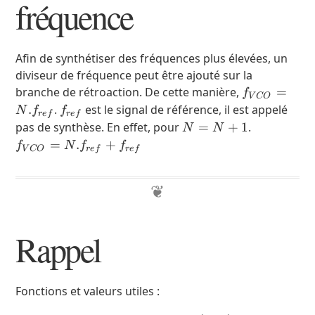
fréquence
Afin de synthétiser des fréquences plus élevées, un
diviseur de fréquence peut être ajouté sur la
f_{VCO}=N.
branche de rétroaction. De cette manière,
=
f
V
CO
f_{ref}
.
.
est le signal de référence, il est appelé
N
f
f
re
f
re
f
N =
f_{VCO}=N
pas de synthèse. En effet, pour
=
+
1
.
N
N
N+1
+ f_{ref}
=
.
+
f
N
f
f
V
CO
re
f
re
f
Rappel
Fonctions et valeurs utiles :