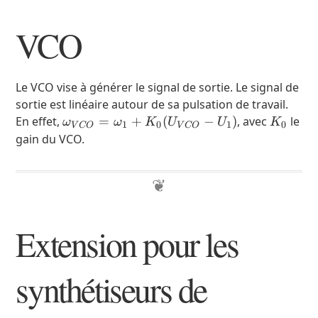
RC
VCO
Le VCO vise à générer le signal de sortie. Le signal de
sortie est linéaire autour de sa pulsation de travail.
\omega_{VCO}
K_0
En effet,
=
+
(
−
)
, avec
le
ω
ω
K
U
U
K
1
0
1
0
V
CO
V
CO
= \omega_{1}
gain du VCO.
+
K_0(U_{VCO}
- U_1)
Extension pour les
synthétiseurs de